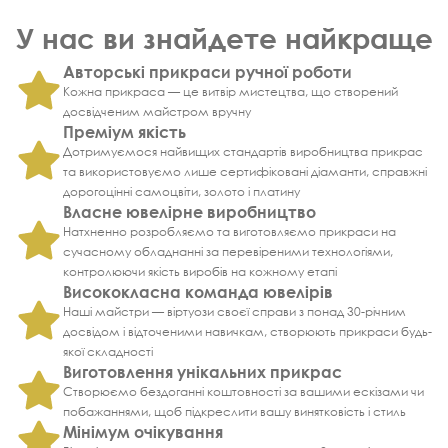
У нас ви знайдете найкраще
Авторські прикраси ручної роботи
Кожна прикраса — це витвір мистецтва, що створений
досвідченим майстром вручну
Преміум якість
Дотримуємося найвищих стандартів виробництва прикрас
та використовуємо лише сертифіковані діаманти, справжні
дорогоцінні самоцвіти, золото і платину
Власне ювелірне виробництво
Натхненно розробляємо та виготовляємо прикраси на
сучасному обладнанні за перевіреними технологіями,
контролюючи якість виробів на кожному етапі
Висококласна команда ювелірів
Наші майстри — віртуози своєї справи з понад 30-річним
досвідом і відточеними навичкам, створюють прикраси будь-
якої складності
Виготовлення унікальних прикрас
Створюємо бездоганні коштовності за вашими ескізами чи
побажаннями, щоб підкреслити вашу винятковість і стиль
Мінімум очікування