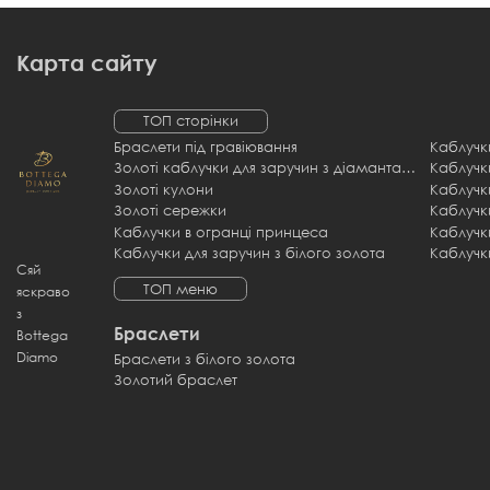
Карта сайту
ТОП сторінки
Браслети під гравіювання
Золоті каблучки для заручин з діамантами
Каблучк
Золоті кулони
Каблучк
Золоті сережки
Каблучк
Каблучки в огранці принцеса
Каблучк
Каблучки для заручин з білого золота
Каблучк
Сяй
ТОП меню
яскраво
з
Браслети
Bottega
Diamo
Браслети з білого золота
Золотий браслет