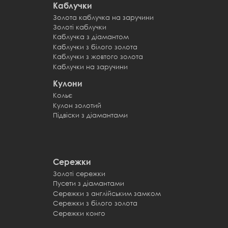
Каблучки
Золота каблучка на заручини
Каблучк
Золоті каблучки
Обручк
Каблучка з діамантом
Обручк
Каблучки з білого золота
Обручки
Каблучки з жовтого золота
Обручки
Каблучки на заручини
Обручки
Кулони
Кольє
Кулон золотий
Підвіски з діамантами
Сережки
Золоті сережки
Пусети з діамантами
Сережки з англійським замком
Сережки з білого золота
Сережки конго