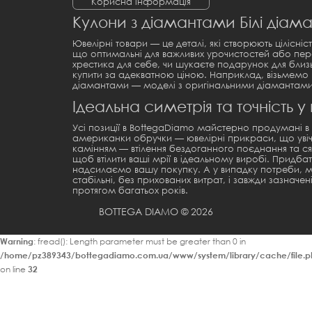
Корисна інформація
Кулони з діамантами Білі діама
Ювелірні товари — це деталі, які створюють цілісні
що оптимальні для важливих урочистостей або пере
хрестика
для себе, чи шукаєте подарунок для бл
купити
за адекватною ціною. Наприклад, візьмемо
діамантами
— моделі з оригінальними діамантами, 
Ідеальна симетрія та точність у
Усі позиції в BottegaDiamo майстерно продумані 
американки обручки
— ювелірні прикраси, що увічн
камінням — втілення бездоганного поєднання та ся
щоб втілити ваші мрії в ідеальному виробі. Придба
надсилаємо вашу покупку. А у випадку потреби, ми
стабільні, без прихованих витрат, і завжди зазнач
протягом багатьох років.
BOTTEGA DIAMO © 2026
Warning
: fread(): Length parameter must be greater than 0 in
/home/pz389343/bottegadiamo.com.ua/www/system/library/cache/file.p
on line
32