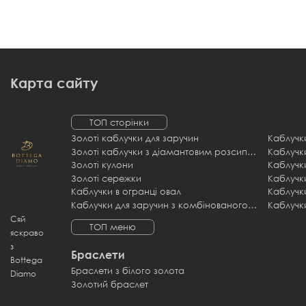
Карта сайту
ТОП сторінки
Золоті каблучки для заручин
Каблучк
Золоті каблучки з діамантовим розсипом
Золоті кулони
Каблучки
Золоті сережки
Каблучк
Каблучки в огранці овал
Каблучки для заручин з комбінованого золота
Каблучк
Сяй
ТОП меню
яскраво
з
Браслети
Bottega
Браслети з білого золота
Diamo
Золотий браслет