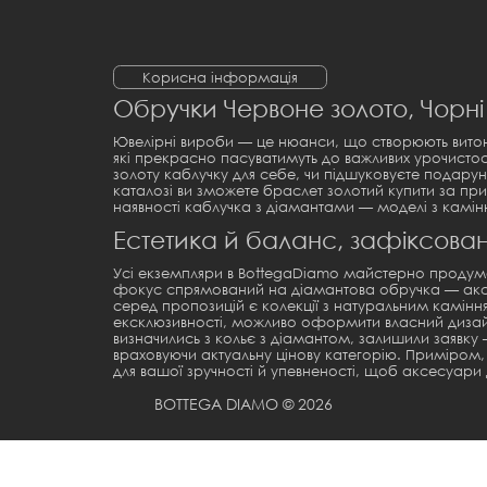
Корисна інформація
Обручки Червоне золото, Чорні
Ювелірні вироби — це нюанси, що створюють витонч
які прекрасно пасуватимуть до важливих урочистос
золоту каблучку
для себе, чи підшуковуєте подару
каталозі ви зможете
браслет золотий купити
за при
наявності
каблучка з діамантами
— моделі з камін
Естетика й баланс, зафіксова
Усі екземпляри в BottegaDiamo майстерно продума
фокус спрямований на
діамантова обручка
— акс
серед пропозицій є колекції з натуральним камінням
ексклюзивності, можливо оформити власний дизайн 
визначились з
кольє з діамантом
, залишили заявку
враховуючи актуальну цінову категорію. Приміром
для вашої зручності й упевненості, щоб аксесуари
BOTTEGA DIAMO © 2026