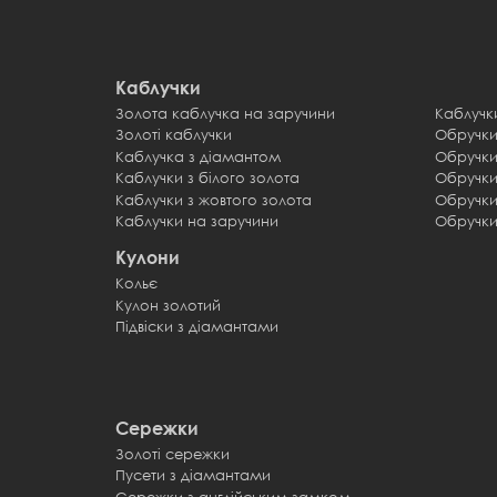
Каблучки
Золота каблучка на заручини
Каблучк
Золоті каблучки
Обручк
Каблучка з діамантом
Обручк
Каблучки з білого золота
Обручки
Каблучки з жовтого золота
Обручки
Каблучки на заручини
Обручки
Кулони
Кольє
Кулон золотий
Підвіски з діамантами
Сережки
Золоті сережки
Пусети з діамантами
Сережки з англійським замком