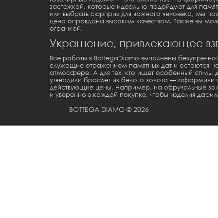
застежкой
, которые идеально подойдуют для памя
или выбрать сюрприз для важного человека, мы п
цена
оправдана высоким качеством. Также вы мо
огранкой.
Украшение, привлекающее взг
Все работы в BottegaDiamo выполнены безупречно
служащие отражением памятных дат и остаются не
атмосфере. А для тех, кто ищет особенный стиль,
утвердили
браслет из белого золота
— оформили по
действующие цены. Например, на
обручальные зол
и уверенно в каждой покупке, чтобы изделия дарил
BOTTEGA DIAMO © 2026