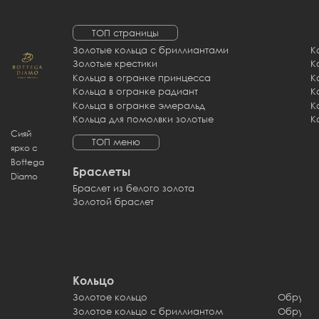
ТОП страницы
Золотые кольца с бриллиантами
Золотые крестики
К
Кольца в огранке принцесса
Кольца в огранке радиант
Кольца в огранке эмеральд
К
Кольца для помолвки золотые
К
Сияй
ТОП меню
ярко с
Bottega
Браслеты
Diamo
Браслет из белого золота
Золотой браслет
Кольцо
Золотое кольцо
Обручал
Золотое кольцо с бриллиантом
Обручал