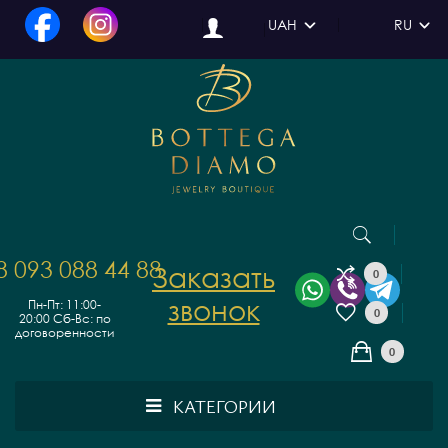
UAH
RU
8 093 088 44 88
Заказать
0
звонок
Пн-Пт: 11:00-
0
20:00
Сб-Вс: по
договоренности
0
КАТЕГОРИИ