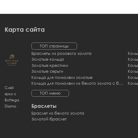
Карта сайта
ТОП страницы
Браслеты из розового золота
Коль
Золотые кольца
Коль
Золотые крестики
Коль
Золотые серьги
Коль
Кольца для помолвки золотые
Коль
Кольца для помолвки из белого золота с бриллиантами
Коль
Сияй
ТОП меню
ярко с
Bottega
Браслеты
Diamo
Браслет из белого золота
Золотой браслет