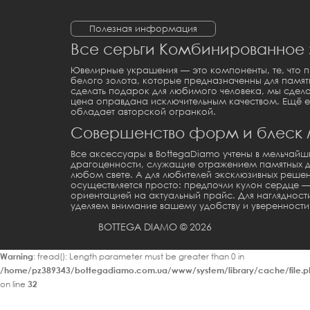
Полезная информация
Все серьги Комбинированное з
Ювелирные украшения — это компоненты, те, что 
белого золота
, которые предназначенны для памят
сделать подарок для любимого человека, мы сде
цена
оправдана исключительным качеством. Ещё е
обладает авторской огранкой.
Совершенство форм и блеск 
Все аксессуары в BottegaDiamo учтены в мельчай
драгоценности, служащие отражением памятных да
любом свете. А для любителей эксклюзивных решен
осуществляется просто: предпочли
кулон сердце
— 
ориентацией на актуальный прайс. Для наглядност
уделяем внимание вашему удобству и уверенности 
BOTTEGA DIAMO © 2026
Warning
: fread(): Length parameter must be greater than 0 in
/home/pz389343/bottegadiamo.com.ua/www/system/library/cache/file.p
on line
32