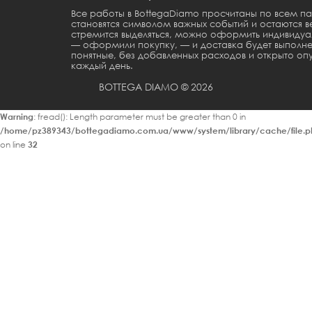
Все работы в BottegaDiamo просчитаны по всем п
становятся символом важных событий и остаются 
стремится выделяться, можно оформить индивидуа
— оформили покупку, — и доставка будет выполне
понятные, без добавленных расходов и открыто оп
каждый день.
BOTTEGA DIAMO © 2026
Warning
: fread(): Length parameter must be greater than 0 in
/home/pz389343/bottegadiamo.com.ua/www/system/library/cache/file.p
on line
32