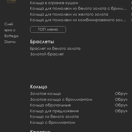
Кольца в огранке кушон
Кольца для помолвки из белого золота с бриллиантами
Кольца для помолвки из желтого золота
Кольца для помолвки из комбинированого золота
Сияй
ТОП меню
ярко с
Bottega
Браслеты
Diamo
Браслет из белого золота
Золотой браслет
Кольцо
Золотое кольцо
Обручал
Золотое кольцо с бриллиантом
Обручал
Кольца обручальные
Обручал
Кольцо для предложения
Обручал
Кольцо из белого золота
Кольцо с бриллиантом
Крестик