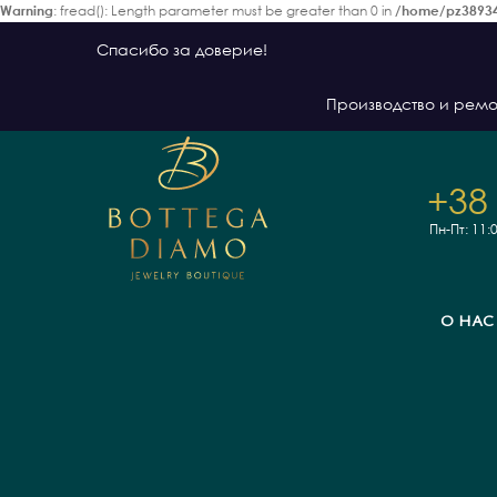
Warning
: fread(): Length parameter must be greater than 0 in
/home/pz38934
Спасибо за доверие!
Производство и ремо
+38
Пн-Пт: 11:
О НАС