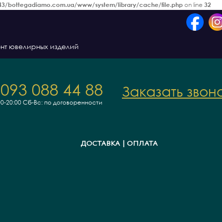
3/bottegadiamo.com.ua/www/system/library/cache/file.php
on line
32
нт ювелирных изделий
 093 088 44 88
Заказать звон
00-20:00
Сб-Вс: по договоренности
ДОСТАВКА | ОПЛАТА