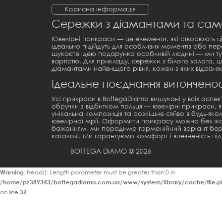
Корисна інформація
Сережки з діамантами та само
Ювелірні прикраси — це елементи, які створюють ціл
ідеально підійдуть для особливих моментів або пер
шукаєте ідею подарунка особливій людині — ми 
вартістю. Для прикладу,
сережки з білого золота, ц
діамантами найвищого рівня, кожен з яких відрізн
Ідеальне поєднання витонченос
Усі прикраси в BottegaDiamo вишукані у всіх аспе
обручки з відбитком пальця
— ювелірні прикраси, я
унікальна композиція та розкішне сяйво в будь-якому
ювелірної мрії. Оформити прикрасу можна без жо
бажанням, ми порадимо гармонійний варіант беру
каталозі. Ми гарантуємо комфорт і впевненість пі
BOTTEGA DIAMO © 2026
Warning
: fread(): Length parameter must be greater than 0 in
/home/pz389343/bottegadiamo.com.ua/www/system/library/cache/file.p
on line
32