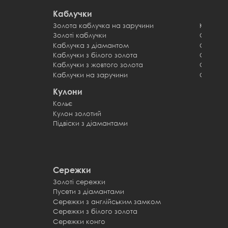
Каблучки
Золота каблучка на заручини
Каблучк
Золоті каблучки
Обручк
Каблучка з діамантом
Обручк
Каблучки з білого золота
Обручки
Каблучки з жовтого золота
Обручки
Каблучки на заручини
Обручки
Кулони
Кольє
Кулон золотий
Підвіски з діамантами
Сережки
Золоті сережки
Пусети з діамантами
Сережки з англійським замком
Сережки з білого золота
Сережки конго