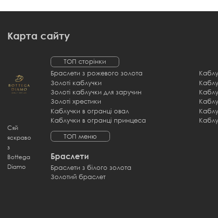
Карта сайту
ТОП сторінки
Браслети з рожевого золота
Каблу
Золоті каблучки
Золоті каблучки для заручин
Золоті хрестики
Каблучки в огранці овал
Каблу
Каблучки в огранці принцеса
Каблу
Сяй
ТОП меню
яскраво
з
Браслети
Bottega
Diamo
Браслети з білого золота
Золотий браслет