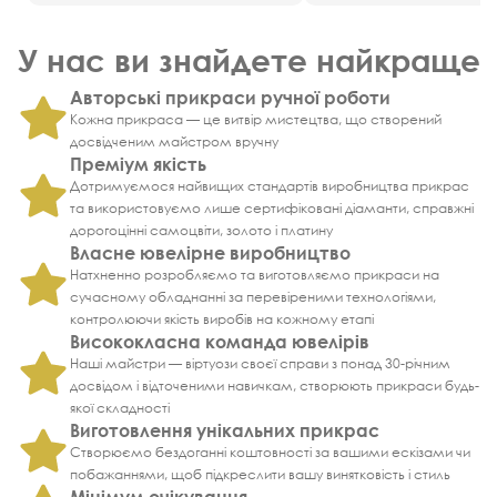
У нас ви знайдете найкраще
Авторські прикраси ручної роботи
Кожна прикраса — це витвір мистецтва, що створений
досвідченим майстром вручну
Преміум якість
Дотримуємося найвищих стандартів виробництва прикрас
та використовуємо лише сертифіковані діаманти, справжні
дорогоцінні самоцвіти, золото і платину
Власне ювелірне виробництво
Натхненно розробляємо та виготовляємо прикраси на
сучасному обладнанні за перевіреними технологіями,
контролюючи якість виробів на кожному етапі
Висококласна команда ювелірів
Наші майстри — віртуози своєї справи з понад 30-річним
досвідом і відточеними навичкам, створюють прикраси будь-
якої складності
Виготовлення унікальних прикрас
Створюємо бездоганні коштовності за вашими ескізами чи
побажаннями, щоб підкреслити вашу винятковість і стиль
Мінімум очікування