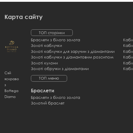
Карта сайту
ТОП сторінки
Браслети з білого золота
Кабл
Золоті каблучки
Золоті каблучки для заручин з діамантами
Кабл
Золоті каблучки з діамантовим розсипом
Золоті кулони
Кабл
Золоті обручки з діамантами
Кабл
Сяй
ТОП меню
яскраво
з
Браслети
Bottega
Diamo
Браслети з білого золота
Золотий браслет