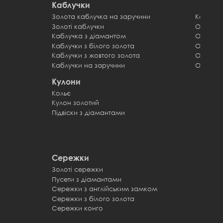
Каблучки
Золота каблучка на заручини
Каблучк
Золоті каблучки
Обручк
Каблучка з діамантом
Обручк
Каблучки з білого золота
Обручки
Каблучки з жовтого золота
Обручки
Каблучки на заручини
Обручки
Кулони
Кольє
Кулон золотий
Підвіски з діамантами
Сережки
Золоті сережки
Пусети з діамантами
Сережки з англійським замком
Сережки з білого золота
Сережки конго