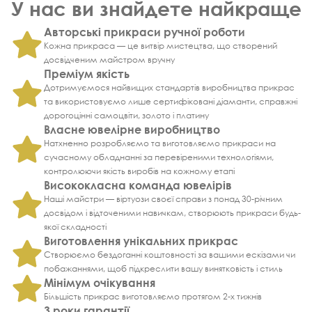
У нас ви знайдете найкраще
Авторські прикраси ручної роботи
Кожна прикраса — це витвір мистецтва, що створений
досвідченим майстром вручну
Преміум якість
Дотримуємося найвищих стандартів виробництва прикрас
та використовуємо лише сертифіковані діаманти, справжні
дорогоцінні самоцвіти, золото і платину
Власне ювелірне виробництво
Натхненно розробляємо та виготовляємо прикраси на
сучасному обладнанні за перевіреними технологіями,
контролюючи якість виробів на кожному етапі
Висококласна команда ювелірів
Наші майстри — віртуози своєї справи з понад 30-річним
досвідом і відточеними навичкам, створюють прикраси будь-
якої складності
Виготовлення унікальних прикрас
Створюємо бездоганні коштовності за вашими ескізами чи
побажаннями, щоб підкреслити вашу винятковість і стиль
Мінімум очікування
Більшість прикрас виготовляємо протягом 2-х тижнів
3 роки гарантії