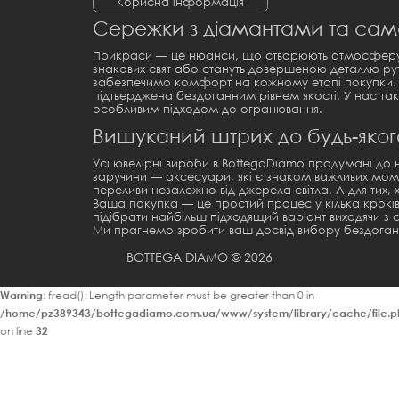
Корисна інформація
Сережки з діамантами та самоцв
Прикраси — це нюанси, що створюють атмосферу і 
знакових свят або стануть довершеною деталлю рут
забезпечимо комфорт на кожному етапі покупки.
підтверджена бездоганним рівнем якості. У нас та
особливим підходом до огранювання.
Вишуканий штрих до будь-яко
Усі ювелірні вироби в BottegaDiamo продумані до 
заручини
— аксесуари, які є знаком важливих моме
переливи незалежно від джерела світла. А для тих,
Ваша покупка — це простий процес у кілька крокі
підібрати найбільш підходящий варіант виходячи з с
Ми прагнемо зробити ваш досвід вибору бездоганн
BOTTEGA DIAMO © 2026
Warning
: fread(): Length parameter must be greater than 0 in
/home/pz389343/bottegadiamo.com.ua/www/system/library/cache/file.p
on line
32