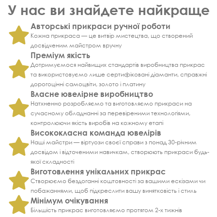
У нас ви знайдете найкраще
Авторські прикраси ручної роботи
Кожна прикраса — це витвір мистецтва, що створений
досвідченим майстром вручну
Преміум якість
Дотримуємося найвищих стандартів виробництва прикрас
та використовуємо лише сертифіковані діаманти, справжні
дорогоцінні самоцвіти, золото і платину
Власне ювелірне виробництво
Натхненно розробляємо та виготовляємо прикраси на
сучасному обладнанні за перевіреними технологіями,
контролюючи якість виробів на кожному етапі
Висококласна команда ювелірів
Наші майстри — віртуози своєї справи з понад 30-річним
досвідом і відточеними навичкам, створюють прикраси будь-
якої складності
Виготовлення унікальних прикрас
Створюємо бездоганні коштовності за вашими ескізами чи
побажаннями, щоб підкреслити вашу винятковість і стиль
Мінімум очікування
Більшість прикрас виготовляємо протягом 2-х тижнів