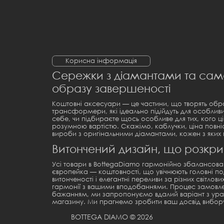
Корисна інформація
Сережки з діамантами та самоц
образу завершеності
Коштовні аксесуари — це частини, що творять обр
трансформери
, які ідеально підійдуть для особ
себе, чи підбираєте щось особливе для тих, кого 
розумною вартістю. Скажімо,
каблучки, ціна
повні
вироби з оригінальними діамантами, кожен з яки
Витончений дизайн, що розкр
Усі товари в BottegaDiamo гармонійно збалансован
європейка
— коштовності, що увічнюють головні по
витонченості і елегантні переливи за різних світло
гармонії з вашими вподобаннями. Процес замовле
бажанням, ми запропонуємо вдалий варіант з урах
магазину. Ми прагнемо зробити ваш досвід вибор
BOTTEGA DIAMO © 2026