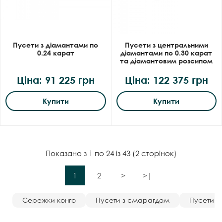
Пусети з діамантами по
Пусети з центральними
0.24 карат
діамантами по 0.30 карат
та діамантовим розсипом
Ціна: 91 225 грн
Ціна: 122 375 грн
Купити
Купити
Показано з 1 по 24 із 43 (2 сторінок)
1
2
>
>|
Сережки конго
Пусети з смарагдом
Пусети з