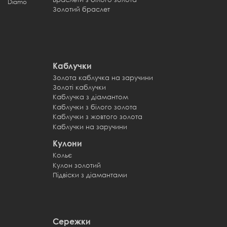
Diamo
Золотий браслет
Каблучки
Золота каблучка на заручини
Каблучк
Золоті каблучки
Обручк
Каблучка з діамантом
Обручк
Каблучки з білого золота
Обручки
Каблучки з жовтого золота
Обручки
Каблучки на заручини
Обручки
Кулони
Кольє
Кулон золотий
Підвіски з діамантами
Сережки