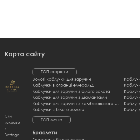
Карта сайту
ТОП сторінки
Золоті каблучки для заручин
Каблучки в огранці емеральд
Каблучки для заручин з білого золота
Каблучк
Каблучки для заручин з діамантами
Каблучк
Каблучки для заручин з комбінованого золота
Каблучки з білого золота
Каблучк
Сяй
ТОП меню
яскраво
з
Браслети
Bottega
Браслети з білого золота