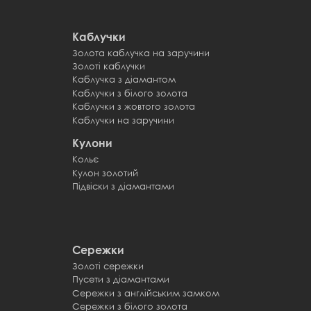
Каблучки
Золота каблучка на заручини
Каблучк
Золоті каблучки
Обручк
Каблучка з діамантом
Обручк
Каблучки з білого золота
Обручки
Каблучки з жовтого золота
Обручки
Каблучки на заручини
Обручки
Кулони
Кольє
Кулон золотий
Підвіски з діамантами
Сережки
Золоті сережки
Пусети з діамантами
Сережки з англійським замком
Сережки з білого золота