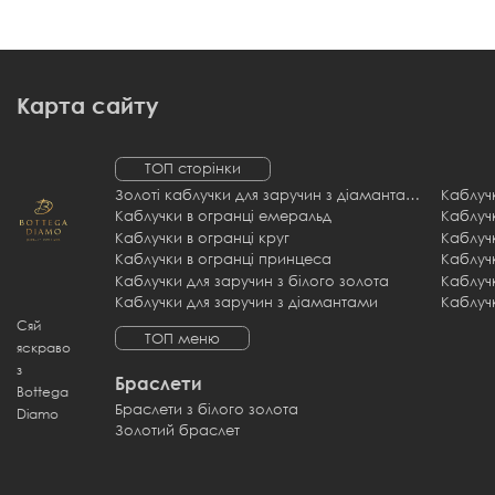
Карта сайту
ТОП сторінки
Золоті каблучки для заручин з діамантами
Каблучки в огранці емеральд
Каблучки в огранці круг
Каблуч
Каблучки в огранці принцеса
Каблучк
Каблучки для заручин з білого золота
Каблучки для заручин з діамантами
Каблуч
Сяй
ТОП меню
яскраво
з
Браслети
Bottega
Браслети з білого золота
Diamo
Золотий браслет