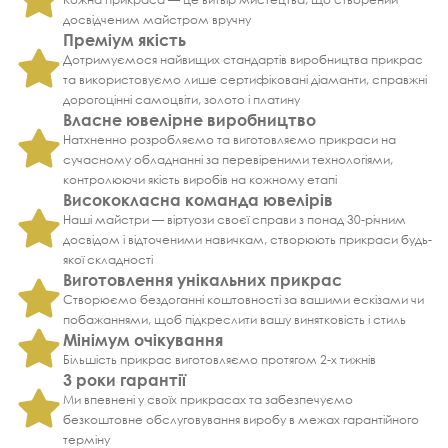
досвідченим майстром вручну
Преміум якість
Дотримуємося найвищих стандартів виробництва прикрас
та використовуємо лише сертифіковані діаманти, справжні
дорогоцінні самоцвіти, золото і платину
Власне ювелірне виробництво
Натхненно розробляємо та виготовляємо прикраси на
сучасному обладнанні за перевіреними технологіями,
контролюючи якість виробів на кожному етапі
Висококласна команда ювелірів
Наші майстри — віртуози своєї справи з понад 30-річним
досвідом і відточеними навичкам, створюють прикраси будь-
якої складності
Виготовлення унікальних прикрас
Створюємо бездоганні коштовності за вашими ескізами чи
побажаннями, щоб підкреслити вашу винятковість і стиль
Мінімум очікування
Більшість прикрас виготовляємо протягом 2-х тижнів
3 роки гарантії
Ми впевнені у своїх прикрасах та забезпечуємо
безкоштовне обслуговування виробу в межах гарантійного
терміну