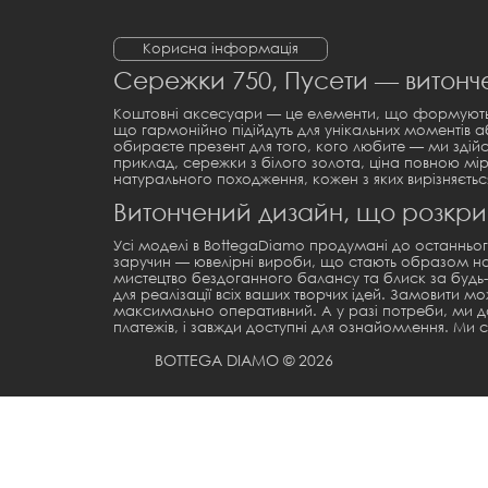
Корисна інформація
Сережки 750, Пусети — витонче
Коштовні аксесуари — це елементи, що формують ха
що гармонійно підійдуть для унікальних моментів 
обираєте презент для того, кого любите — ми зді
приклад,
сережки з білого золота, ціна
повною мір
натурального походження, кожен з яких вирізняєт
Витончений дизайн, що розкр
Усі моделі в BottegaDiamo продумані до останньог
заручин
— ювелірні вироби, що стають образом най
мистецтво бездоганного балансу та блиск за будь-
для реалізації всіх ваших творчих ідей. Замовити 
максимально оперативний. А у разі потреби, ми 
платежів, і завжди доступні для ознайомлення. Ми
BOTTEGA DIAMO © 2026