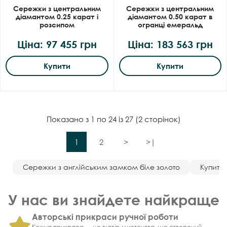
Сережки з центральним
Сережки з центральним
діамантом 0.25 карат і
діамантом 0.50 карат в
розсипом
огранці емеральд
Ціна: 97 455 грн
Ціна: 183 563 грн
Купити
Купити
Показано з 1 по 24 із 27 (2 сторінок)
1
2
>
>|
Сережки з англійським замком біле золото
Купити
У нас ви знайдете найкраще
Авторські прикраси ручної роботи
Кожна прикраса — це витвір мистецтва, що створений