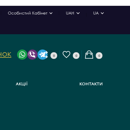
Особистий Кабінет
UAH
UA
нок
0
0
0
АКЦІЇ
КОНТАКТИ