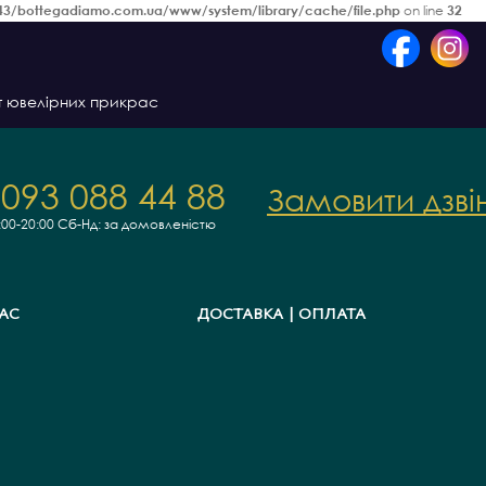
3/bottegadiamo.com.ua/www/system/library/cache/file.php
on line
32
т ювелірних прикрас
 093 088 44 88
Замовити дзві
:00-20:00
Сб-Нд: за домовленістю
АС
ДОСТАВКА | ОПЛАТА