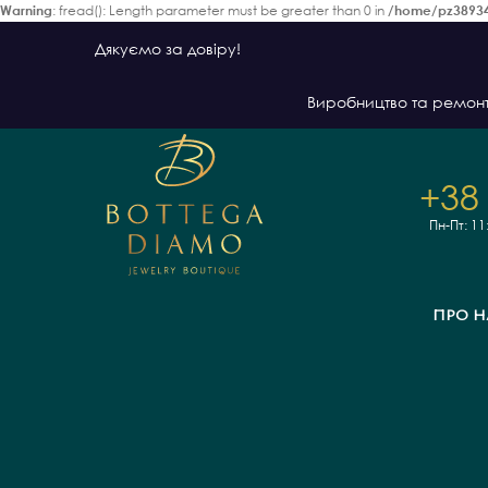
Warning
: fread(): Length parameter must be greater than 0 in
/home/pz38934
Дякуємо за довіру!
Виробництво та ремон
+38
Пн-Пт: 11
ПРО Н