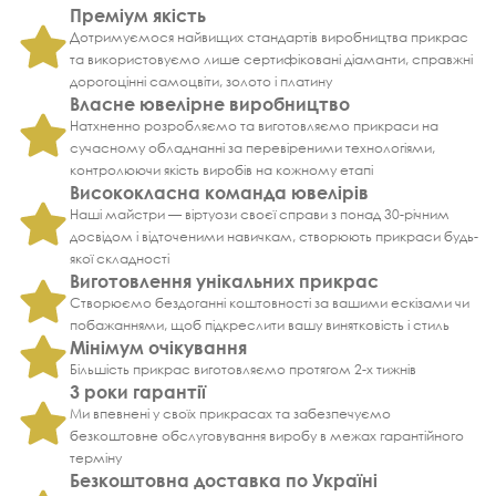
Преміум якість
Дотримуємося найвищих стандартів виробництва прикрас
та використовуємо лише сертифіковані діаманти, справжні
дорогоцінні самоцвіти, золото і платину
Власне ювелірне виробництво
Натхненно розробляємо та виготовляємо прикраси на
сучасному обладнанні за перевіреними технологіями,
контролюючи якість виробів на кожному етапі
Висококласна команда ювелірів
Наші майстри — віртуози своєї справи з понад 30-річним
досвідом і відточеними навичкам, створюють прикраси будь-
якої складності
Виготовлення унікальних прикрас
Створюємо бездоганні коштовності за вашими ескізами чи
побажаннями, щоб підкреслити вашу винятковість і стиль
Мінімум очікування
Більшість прикрас виготовляємо протягом 2-х тижнів
3 роки гарантії
Ми впевнені у своїх прикрасах та забезпечуємо
безкоштовне обслуговування виробу в межах гарантійного
терміну
Безкоштовна доставка по Україні