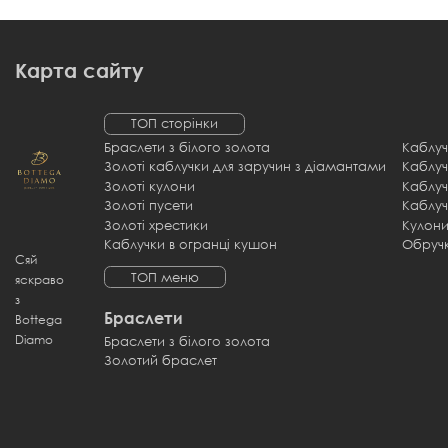
Карта сайту
ТОП сторінки
Браслети з білого золота
Каблуч
Золоті каблучки для заручин з діамантами
Каблуч
Золоті кулони
Золоті пусети
Каблуч
Золоті хрестики
Кулони
Каблучки в огранці кушон
Обруч
Сяй
ТОП меню
яскраво
з
Браслети
Bottega
Diamo
Браслети з білого золота
Золотий браслет