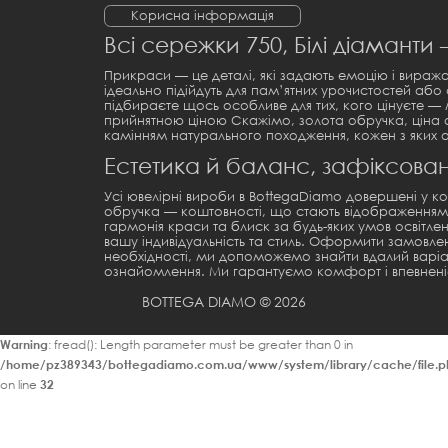
Корисна інформація
Всі сережки 750, Білі діаманти
Прикраси — це деталі, які задають емоцію і вираж
ідеально підійдуть для пам’ятних урочистостей або 
підбираєте щось особливе для тих, кого цінуєте —
прийнятною ціною Скажімо,
золота обручка, ціна
а
камінням натурального походження, кожен з яких
Естетика й баланс, зафіксова
Усі ювелірні вироби в BottegaDiamo довершені у к
обручка
— коштовності, що стають відображенням д
гармонія краси та блиск за будь-яких умов освітле
вашу індивідуальність та стиль. Оформити замовле
необхідності, ми допоможемо знайти вдалий варіан
ознайомлення. Ми гарантуємо комфорт і впевненіс
BOTTEGA DIAMO © 2026
Warning
: fread(): Length parameter must be greater than 0 in
/home/pz389343/bottegadiamo.com.ua/www/system/library/cache/file.p
on line
32