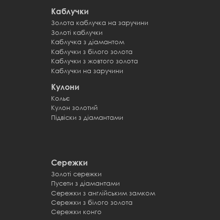
Каблучки
Золота каблучка на заручини
Каблучк
Золоті каблучки
Обручк
Каблучка з діамантом
Обручк
Каблучки з білого золота
Обручки
Каблучки з жовтого золота
Обручки
Каблучки на заручини
Обручки
Кулони
Кольє
Кулон золотий
Підвіски з діамантами
Сережки
Золоті сережки
Пусети з діамантами
Сережки з англійським замком
Сережки з білого золота
Сережки конго