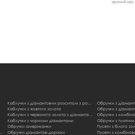
зручний час
Каблучки з діамантовим розсипом з рожевого золота
Обручки з діаман
Каблучки з жовтого золота
Обручки з діаман
Каблучки з червоного золота з діамантами
Обручки з комбіно
Каблучки з чорними діамантами
Обручки з платини
Обручки американки
Пусети з білого зо
н з діамантовим розсипом
Обручки діамантові доріжки
Пусети з комбінов