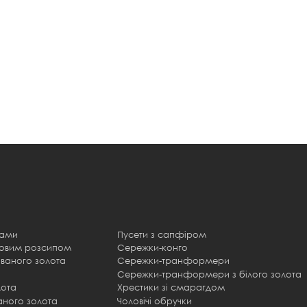
тами
Пусети з сапфіром
товим розсипом
Сережки-конго
ваного золота
Сережки-транформери
Сережки-транформери з білого золота
лота
Хрестики зі смарагдом
аного золота
Чоловічі обручки