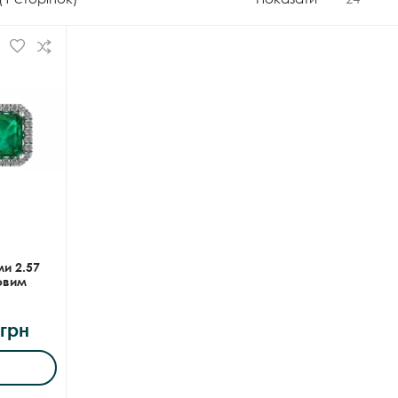
и 2.57
овим
 грн