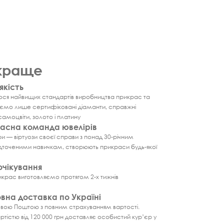
йкраще
якість
я найвищих стандартів виробництва прикрас та
ємо лише сертифіковані діаманти, справжні
самоцвіти, золото і платину
асна команда ювелірів
 — віртуози своєї справи з понад 30-річним
відточеними навичкам, створюють прикраси будь-якої
очікування
икрас виготовляємо протягом 2-х тижнів
вна доставка по Україні
вою Поштою з повним страхуванням вартості.
тістю від 120 000 грн доставляє особистий кур’єр у