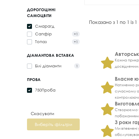
ДОРОГОЦІННІ
САМОЦВІТИ
Показано з 1 по 1 із 1
Смарагд
Сапфір
+1
Топаз
+1
Авторськ
ДІАМАНТОВА ВСТАВКА
Кожна прикр
Білі діаманти
досвідченим
1
Власне ю
ПРОБА
Натхненно р
750Проба
сучасному о
контролюючи 
Виготовл
Створюємо б
Скасувати
побажаннями,
3 роки га
Виберіть фільтри
Ми впевнені
обслуговуван