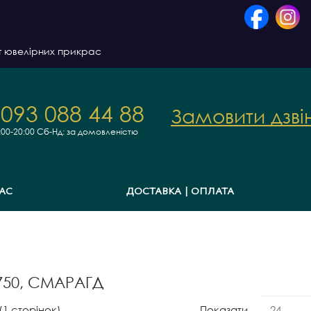
т ювелірних прикрас
 093 088 44 88
Замовити дзві
:00-20:00
Сб-Нд: за домовленістю
АС
ДОСТАВКА | ОПЛАТА
750, СМАРАГД
 (1 сторінок)
Показати