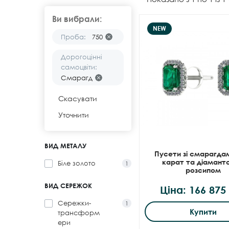
Ви вибрали:
NEW
Проба:
750
Дорогоцінні
самоцвіти:
Смарагд
Скасувати
Уточнити
ВИД МЕТАЛУ
Пусети зі смарагдам
карат та діамант
Біле золото
1
розсипом
ВИД СЕРЕЖОК
Ціна: 166 875
Сережки-
1
Купити
трансформ
ери