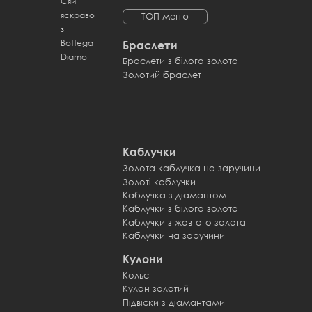
Сяй
яскраво
ТОП меню
з
Bottega
Браслети
Diamo
Браслети з білого золота
Золотий браслет
Каблучки
Золота каблучка на заручини
Золоті каблучки
Каблучка з діамантом
Каблучки з білого золота
Каблучки з жовтого золота
Каблучки на заручини
Кулони
Кольє
Кулон золотий
Підвіски з діамантами