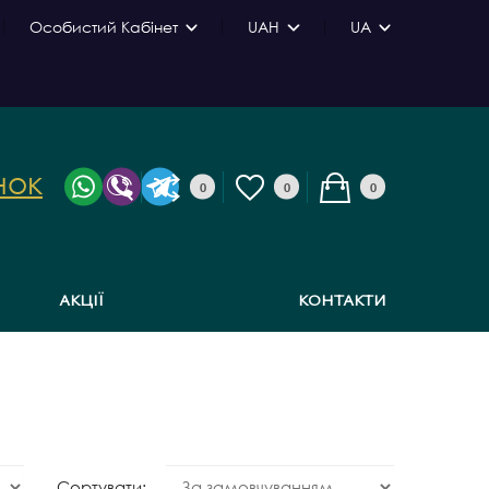
Особистий Кабінет
UAH
UA
нок
0
0
0
АКЦІЇ
КОНТАКТИ
Сортувати: