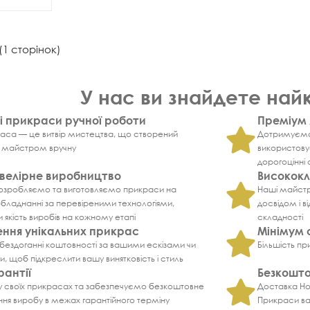
 (1 сторінок)
У нас ви знайдете на
і прикраси ручної роботи
Преміум 
аса — це витвір мистецтва, що створений
Дотримуємос
 майстром вручну
використову
дорогоцінні 
велірне виробництво
Висококл
озробляємо та виготовляємо прикраси на
Наші майстри
бладнанні за перевіреними технологіями,
досвідом і 
якість виробів на кожному етапі
складності
ення унікальних прикрас
Мінімум 
ездоганні коштовності за вашими ескізами чи
Більшість пр
 щоб підкреслити вашу винятковість і стиль
рантії
Безкошто
 у своїх прикрасах та забезпечуємо безкоштовне
Доставка Но
ня виробу в межах гарантійного терміну
Прикраси вар